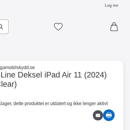
Log inn
Mine favoritter
×
til merkevaresiden for
ligamobilskydd.se
(Clear) som favoritt
Line Deksel iPad Air 11 (2024)
lear)
ntainer
Merkitse blow productListContainer
Merkitse blow productLi
5 varianter
5 varianter
lager, dette produktet er utdatert og ikke lenger aktivt