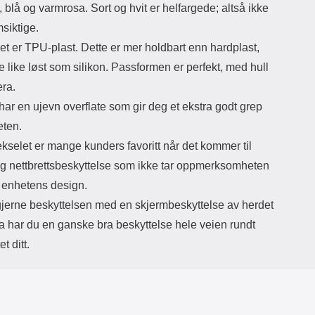
la, blå og varmrosa. Sort og hvit er helfargede; altså ikke
siktige.
et er TPU-plast. Dette er mer holdbart enn hardplast,
 like løst som silikon. Passformen er perfekt, med hull
era.
ar en ujevn overflate som gir deg et ekstra godt grep
ten.
kselet er mange kunders favoritt når det kommer til
og nettbrettsbeskyttelse som ikke tar oppmerksomheten
a enhetens design.
 gjerne beskyttelsen med en skjermbeskyttelse av herdet
a har du en ganske bra beskyttelse hele veien rundt
et ditt.