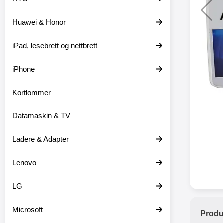
Huawei & Honor
XO trå
iPad, lesebrett og nettbrett
XO-X33 
iPhone
XO-X3
hodetele
medfø
Kortlommer
hodetelef
du ikke m
Datamaskin & TV
en lader
ikke er 
dine er pl
Ladere & Adapter
at
favor
Lenovo
hodetele
seg eller
med mikr
LG
som hands
gir deg 
Microsoft
stabil ti
Produ
batter