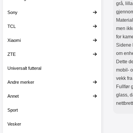
grå, lil
gjennom
Sony
Material
TCL
men ikke
for kam
Xiaomi
Sidene h
om enhe
ZTE
Dette de
Universalt futteral
mobil- 
vekk fr
Andre merker
Fullfør
glass, d
Annet
nettbrett
Sport
Vesker