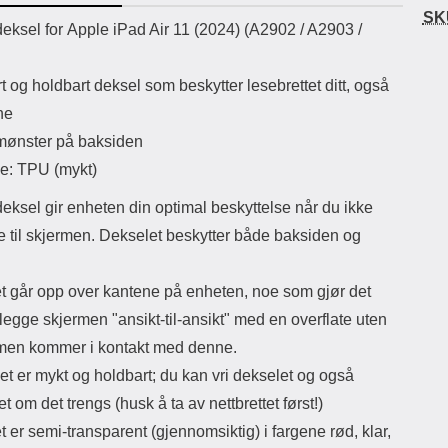
uetooth-versjon: 5.3
er gjevere enn andre modeller.
skap
SK
uktbeskrivelse
eksel for Apple iPad Air 11 (2024) (A2902 / A2903 /
ikassekapasitet: 200 mha
Lommeboken har magnetlukking.
av 
Lyttetid: ca 4 timer
Magnetlukkingen påvirker ikke
er ensfa
kredittkortene dine (ingen
mag
rt og holdbart deksel som beskytter lesebrettet ditt, også
avmagnetisering). Lommeboken har
det
kamerahull for ditt mobilkamera. Du
baksi
ne
trenger derfor ikke å ta ut mobilen
ta ut
mønster på baksiden
hver gang du skal ta bilde eller filme.
midt
Når du skal se på film eller bilder kan
med 
le: TPU (mykt)
du benytte deg av standcase-
samt
funksjonen: brett opp mobil-delen og
e
eksel gir enheten din optimal beskyttelse når du ikke
la den hvile på kredittkort-delen.
Rom
e til skjermen. Dekselet beskytter både baksiden og
Tyngden på mobilen holder
vær 
lommeboken stående. Din standcase
ikke
wallet holder seg lengst hvis du lar
lo
t går opp over kantene på enheten, noe som gjør det
mobilen være i etuiet. Standcase
Ekst
wallet finnes i flere farger.
legge skjermen "ansikt-til-ansikt" med en overflate uten
lommeboken.
rmen kommer i kontakt med denne.
et er mykt og holdbart; du kan vri dekselet og også
t om det trengs (husk å ta av nettbrettet først!)
 er semi-transparent (gjennomsiktig) i fargene rød, klar,