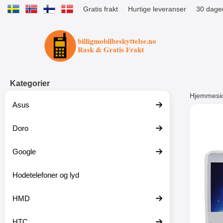
Gratis frakt
Hurtige leveranser
30 dager
Startsiden for Tibro Billiga Mobils
Kategorier
Hjemmesi
Asus
Andre
Doro
Google
-51%
Hodetelefoner og lyd
HMD
HTC