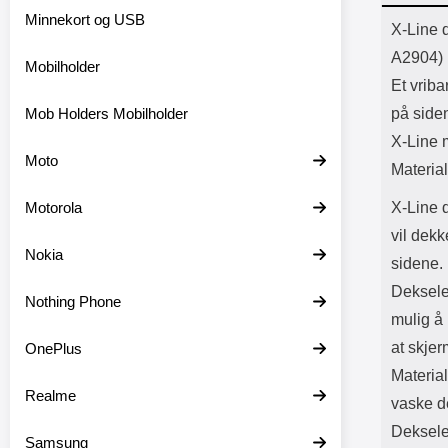
Bl
Minnekort og USB
Prod
X-Line d
Batter
A2904)
Mobilholder
Et vriba
Mob Holders Mobilholder
på side
X-Line 
Moto
Materia
Motorola
X-Line d
vil dekk
Nokia
sidene.
Deksele
Nothing Phone
mulig å 
at skje
OnePlus
Material
Realme
vaske de
Dekselet
Samsung