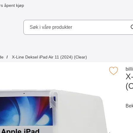
s åpent kjøp
kydd AB
de
X-Line Deksel iPad Air 11 (2024) (Clear)
 kjøpte også
Gå 
bil
Merk x-Line Deksel iPad Air 11 (2024) 
X-
(C
Merkitse blow productListContainer
Merkitse blow productListCo
2 varianter
6 varianter
Bek