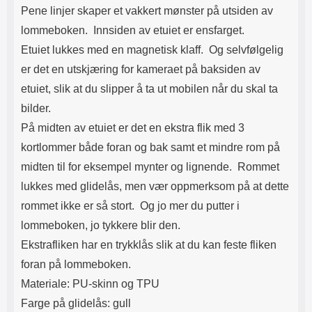
Pene linjer skaper et vakkert mønster på utsiden av
slipper du det forsiktig ned på
skjermen. Ikke gni. Når du har
lommeboken. Innsiden av etuiet er ensfarget.
sluppet glasset, ser du hvordan
Etuiet lukkes med en magnetisk klaff. Og selvfølgelig
det "flyter utover" skjermen av seg
selv. Eventuelle luftbobler gnis ut
er det en utskjæring for kameraet på baksiden av
mot kanten med f.eks. et
etuiet, slik at du slipper å ta ut mobilen når du skal ta
kredittkort. Mindre luftbobler kan
forsvinne av seg selv innen 24
bilder.
timer. Nå har skjermen din den
På midten av etuiet er det en ekstra flik med 3
beste beskyttelsen som du kan
tenke deg! Det kan lønne seg å
kortlommer både foran og bak samt et mindre rom på
legge litt ekstra i akkurat
midten til for eksempel mynter og lignende. Rommet
skjermbeskyttelsen. Denne
skjermbeskyttelsen av herdet
lukkes med glidelås, men vær oppmerksom på at dette
glass/Skjermbeskyttelse av glass
rommet ikke er så stort. Og jo mer du putter i
beskytter skjermen din mot riper
og vann. Selv om du skulle miste
lommeboken, jo tykkere blir den.
enheten din og glasset skulle
Ekstrafliken har en trykklås slik at du kan feste fliken
sprekke - ja, da kan du sannelig
glede deg over at beskyttelsen
foran på lommeboken.
reddet skjermen din! Til forskjell
Materiale: PU-skinn og TPU
fra skjermbeskyttere av plastfilm
Farge på glidelås: gull
er denne skjermbeskyttelsen