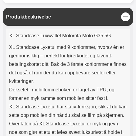
Lyttetid: ca 4 timer
får du ingen bobler i beskyttelsen.
Renseklut, støvfjerning og
pusseklut følger med. Leveres i
L
Produktbeskrivelse
emballasje Slik monteres glasset
u
på skjermen! OBS! Denne
k
Produktbeskrivelse
skjermbeskyttelsen kan være litt
k
XL Standcase Luxwallet Motorola Moto G35 5G
vanskelig å montere. Pass på å
være EKSTRA NØYE når du
XL Standcase Lyxetui med 9 kortlommer, hvorav én er
monterer glasset! Pass på at
skjermen er ordentlig rengjort før
gjennomsiktig – perfekt for førerkortet og favoritt-
du monterer skjermbeskyttelsen.
betalingskortet ditt. Bak de 3 første kortlommene finnes
Spritserviett og pusseklut følger
med. Bruk gjerne en klistrelapp
det også et rom der du kan oppbevare sedler eller
for å få bort det siste støvet. Det
kvitteringer.
lønner seg å legge litt ekstra i
rengjøringen; er det bare ett
Dekselet i mobillommeboken er laget av TPU, og
støvkorn igjen på skjermen,
former en myk ramme som mobilen sitter fast i.
kommer dette til å vises tydelig
XL Standcase Lyxetui har stativ-funksjon, slik at du kan
gjennom glasset. Ta bort
beskyttelsesfilmen og plasser
sette opp mobilen din når du skal se film på skjermen.
glasset over skjermen. Tilpass
Overflaten på XL Standcase Lyxetui er myk og jevn,
nøyaktig hvor du ønsker
beskyttelsen før du slipper den.
noe som gjør at etuiet føles svært luksuriøst å holde i.
Når glasset er der du vil ha det,