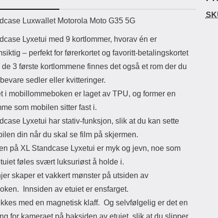
uetooth-versjon: 5.3
skjermbeskyttelsen i herdet glass får
skap
SK
ikassekapasitet: 200 mha
du ingen bobler i beskyttelsen.
av 
uktbeskrivelse
dcase Luxwallet Motorola Moto G35 5G
Lyttetid: ca 4 timer
Renseklut, støvfjerning og pusseklut
er ensfa
følger med. Leveres i emballasje Slik
mag
dcase Lyxetui med 9 kortlommer, hvorav én er
monteres glasset på skjermen! OBS!
det
iktig – perfekt for førerkortet og favoritt-betalingskortet
Denne skjermbeskyttelsen kan være
baksi
litt vanskelig å montere. Pass på å
ta ut
k de 3 første kortlommene finnes det også et rom der du
være EKSTRA NØYE når du
midt
evare sedler eller kvitteringer.
monterer glasset! Pass på at
med 
skjermen er ordentlig rengjort før du
samt
t i mobillommeboken er laget av TPU, og former en
monterer skjermbeskyttelsen.
e
e som mobilen sitter fast i.
Spritserviett og pusseklut følger med.
Rom
Bruk gjerne en klistrelapp for å få bort
vær 
case Lyxetui har stativ-funksjon, slik at du kan sette
det siste støvet. Det lønner seg å
ikke
len din når du skal se film på skjermen.
legge litt ekstra i rengjøringen; er det
lo
bare ett støvkorn igjen på skjermen,
Ekst
ten på XL Standcase Lyxetui er myk og jevn, noe som
kommer dette til å vises tydelig
etuiet føles svært luksuriøst å holde i.
gjennom glasset. Ta bort
lommeboken.
beskyttelsesfilmen og plasser glasset
jer skaper et vakkert mønster på utsiden av
over skjermen. Tilpass nøyaktig hvor
ken. Innsiden av etuiet er ensfarget.
du ønsker beskyttelsen før du slipper
den. Når glasset er der du vil ha det,
ukkes med en magnetisk klaff. Og selvfølgelig er det en
slipper du det forsiktig ned på
ng for kameraet på baksiden av etuiet, slik at du slipper