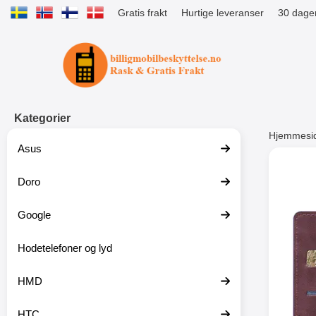
Gratis frakt
Hurtige leveranser
30 dager
Startsiden for Tibro Billiga Mobils
Kategorier
Hjemmesi
Asus
Andre
Doro
Google
-51%
Hodetelefoner og lyd
HMD
HTC