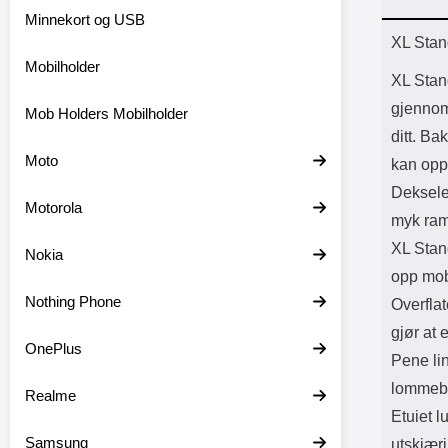
Bl
Minnekort og USB
Batter
Prod
XL Stan
Mobilholder
XL Stan
gjennoms
Mob Holders Mobilholder
ditt. Ba
Moto
kan oppb
Deksele
Motorola
myk ramm
XL Stand
Nokia
opp mobi
Nothing Phone
Overfla
gjør at 
OnePlus
Pene lin
lommebo
Realme
Etuiet l
Samsung
utskjæri