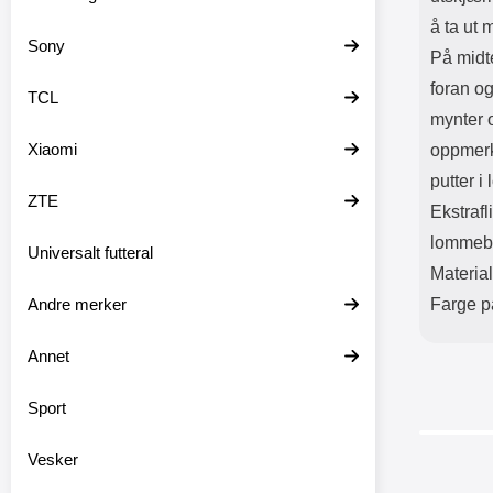
å ta ut 
Sony
På midte
foran og
TCL
mynter 
Xiaomi
oppmerk
putter i
ZTE
Ekstrafl
lommeb
Universalt futteral
Materia
Andre merker
Farge på
Annet
Sport
Vesker