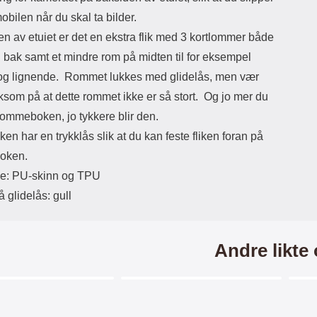
skjermen. Ikke gni. Når du har
sluppet glasset, ser du hvordan det
mobilen når du skal ta bilder.
"flyter utover" skjermen av seg selv.
n av etuiet er det en ekstra flik med 3 kortlommer både
Eventuelle luftbobler gnis ut mot
kanten med f.eks. et kredittkort.
 bak samt et mindre rom på midten til for eksempel
Mindre luftbobler kan forsvinne av
og lignende. Rommet lukkes med glidelås, men vær
seg selv innen 24 timer. Nå har
som på at dette rommet ikke er så stort. Og jo mer du
skjermen din den beste beskyttelsen
som du kan tenke deg! Det kan lønne
 lommeboken, jo tykkere blir den.
seg å legge litt ekstra i akkurat
iken har en trykklås slik at du kan feste fliken foran på
skjermbeskyttelsen. Denne
skjermbeskyttelsen av herdet
oken.
glass/Skjermbeskyttelse av glass
le: PU-skinn og TPU
beskytter skjermen din mot riper og
vann. Selv om du skulle miste
 glidelås: gull
enheten din og glasset skulle
sprekke - ja, da kan du sannelig
glede deg over at beskyttelsen
reddet skjermen din! Til forskjell fra
Andre likte
skjermbeskyttere av plastfilm er
denne skjermbeskyttelsen
superenkel å montere/påføre på
Merkitse blow productListContainer
Merkitse blow productListCo
skjermen. Når du har passet på at
skjermen er ren og uten støv, ja, da er