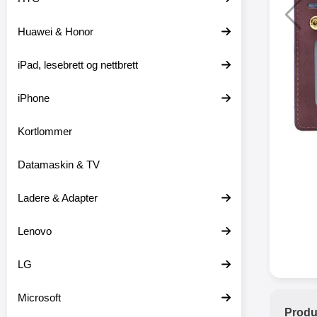
Huawei & Honor
XO trå
iPad, lesebrett og nettbrett
XO-X33 
iPhone
XO-X3
hodetele
medfø
Kortlommer
hodetelef
du ikke m
Datamaskin & TV
en lader
ikke er 
dine er pl
Ladere & Adapter
at
favor
Lenovo
hodetele
seg eller
med mikr
LG
som hands
gir deg 
Microsoft
stabil ti
Produ
batter