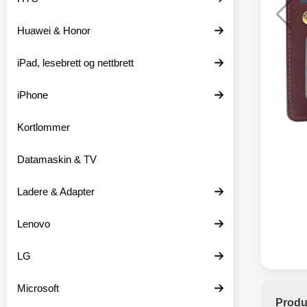
Huawei & Honor
XO trå
iPad, lesebrett og nettbrett
XO-X33 
iPhone
XO-X3
hodetele
medfø
Kortlommer
hodetelef
du ikke m
Datamaskin & TV
en lader
ikke er 
dine er pl
Ladere & Adapter
at
favor
Lenovo
hodetele
seg eller
med mikr
LG
som hands
gir deg 
Microsoft
stabil ti
Produ
batter