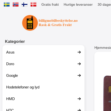
Gratis frakt
Hurtige leveranser
30 dager
Startsiden for Tibro Billiga Mobils
Kategorier
Hjemmesi
Asus
Andre
Doro
Google
-51%
Hodetelefoner og lyd
HMD
HTC