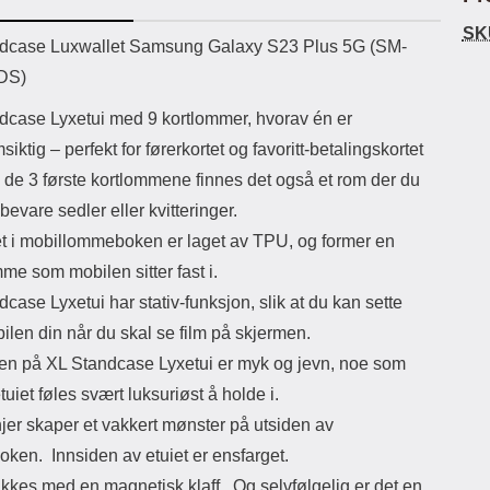
uetooth-versjon: 5.3
lommeboken er kunstig lær, altså
SK
ikassekapasitet: 200 mha
ikke ekte lær. Det blir likevel mykt og
skje
uktbeskrivelse
dcase Luxwallet Samsung Galaxy S23 Plus 5G (SM-
Lyttetid: ca 4 timer
deilig jo mer du bruker lommeboken,
d
DS)
akkurat som ekte lær Lommeboken
Rens
har magnetlukking. Magnetlukkingen
følge
dcase Lyxetui med 9 kortlommer, hvorav én er
påvirker ikke kredittkortene dine
mont
(ingen avmagnetisering)
Denn
iktig – perfekt for førerkortet og favoritt-betalingskortet
Lommeboken har kamerahull for ditt
lit
k de 3 første kortlommene finnes det også et rom der du
mobilkamera. Du trenger derfor ikke
å ta ut mobilen hver gang du skal ta
evare sedler eller kvitteringer.
bilde eller filme Dekselet i
skje
t i mobillommeboken er laget av TPU, og former en
lommebok-etuiet holder lenger hvis
m
du unngår å ta mobilen ut av
Spri
e som mobilen sitter fast i.
lommeboken Crazy Horse Wallet
Bruk 
case Lyxetui har stativ-funksjon, slik at du kan sette
finnes ofte i flere fargerike modeller
de
Dette er den modellen som er mest
legge
len din når du skal se film på skjermen.
lik en ekte lærlommebok, en svært
bare
ten på XL Standcase Lyxetui er myk og jevn, noe som
populær modell!
k
etuiet føles svært luksuriøst å holde i.
besk
jer skaper et vakkert mønster på utsiden av
over
du ø
ken. Innsiden av etuiet er ensfarget.
den.
ukkes med en magnetisk klaff. Og selvfølgelig er det en