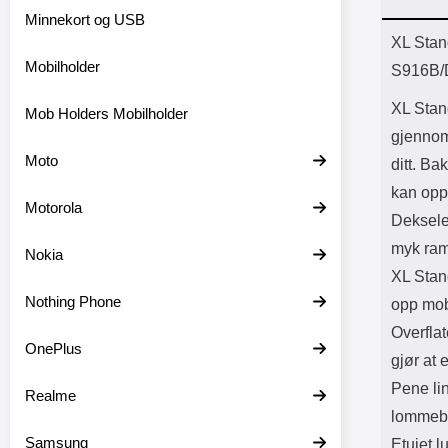
Bl
Minnekort og USB
Batter
Prod
XL Stan
Mobilholder
S916B/
XL Stan
Mob Holders Mobilholder
gjennoms
Moto
ditt. Ba
kan oppb
Motorola
Deksele
myk ramm
Nokia
XL Stand
Nothing Phone
opp mobi
Overfla
OnePlus
gjør at 
Pene lin
Realme
lommebo
Samsung
Etuiet l