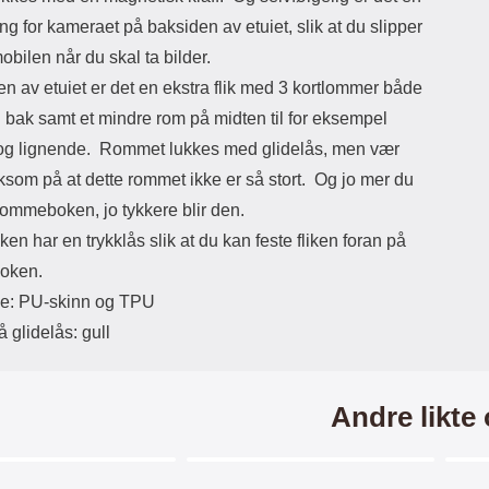
s
s
ng for kameraet på baksiden av etuiet, slik at du slipper
slu
mobilen når du skal ta bilder.
"fly
Ev
n av etuiet er det en ekstra flik med 3 kortlommer både
k
 bak samt et mindre rom på midten til for eksempel
Min
og lignende. Rommet lukkes med glidelås, men vær
s
skje
som på at dette rommet ikke er så stort. Og jo mer du
som du 
 lommeboken, jo tykkere blir den.
s
iken har en trykklås slik at du kan feste fliken foran på
oken.
gl
bes
le: PU-skinn og TPU
v
 glidelås: gull
e
sp
g
redd
Andre likte
sk
su
skj
Merkitse blow productListContainer
Merkitse blow productListCo