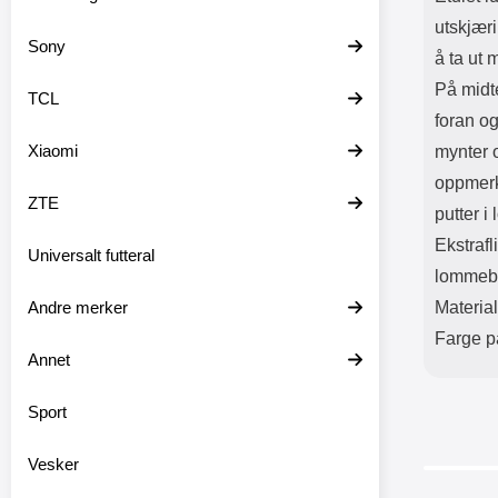
utskjæri
Sony
å ta ut 
På midte
TCL
foran og
Xiaomi
mynter 
oppmerk
ZTE
putter i
Ekstrafl
Universalt futteral
lommeb
Andre merker
Materia
Farge på
Annet
Sport
Vesker