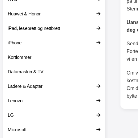
på te
Stem
Huawei & Honor
Uans
iPad, lesebrett og nettbrett
deg 
iPhone
Send 
Forte
Kortlommer
vi e
Datamaskin & TV
Om vi
kostn
Ladere & Adapter
Om de
bytte 
Lenovo
LG
Microsoft