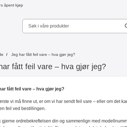
s åpent kjøp
kydd AB
de
Jeg har fått feil vare – hva gjør jeg?
ar fått feil vare – hva gjør jeg?
ar fått feil vare – hva gjør jeg?
ørste vi må finne ut, er om vi har sendt feil vare – eller om det k
en feil ved bestillingen.
k gjerne ordrebekreftelsen din og sammenlign med modellnumm