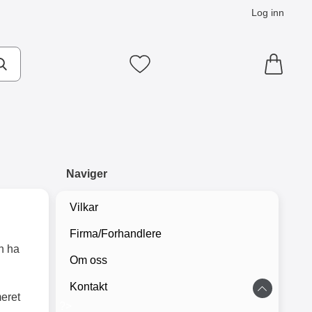
Log inn
Mine favoritter
Naviger
Vilkar
Firma/Forhandlere
an ha
Om oss
Kontakt
eret
?>