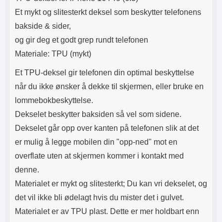
Lyttetid: ca 4 timer
beskyttelsesglass på mobilens
Et mykt og slitesterkt deksel som beskytter telefonens
kameralinse beskytter du den
effektivt mot riper av alle slag.
bakside & sider,
Noen mobilkameraer stikker
og gir deg et godt grep rundt telefonen
ganske langt ut fra baksiden av
mobilen, derfor kan det være lurt
Materiale: TPU (mykt)
å beskytte denne delen litt ekstra.
For best mulig beskyttelse av din
Et TPU-deksel gir telefonen din optimal beskyttelse
mobiltelefon anbefaler vi at du
når du ikke ønsker å dekke til skjermen, eller bruke en
også bruker en skjermbeskytter i
herdet glass på skjermen samt et
lommebokbeskyttelse.
mobildeksel eller en
Dekselet beskytter baksiden så vel som sidene.
mobillommebok som dekker hele
mobilen din og beskytter den mot
Dekselet går opp over kanten på telefonen slik at det
skitt og riper
er mulig å legge mobilen din "opp-ned" mot en
overflate uten at skjermen kommer i kontakt med
denne.
Materialet er mykt og slitesterkt; Du kan vri dekselet, og
det vil ikke bli ødelagt hvis du mister det i gulvet.
Materialet er av TPU plast. Dette er mer holdbart enn