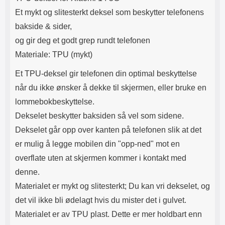
Lyttetid: ca 4 timer
Lommeboken har magnetlukking.
Et mykt og slitesterkt deksel som beskytter telefonens
Magnetlukkingen påvirker ikke
kredittkortene dine (ingen
bakside & sider,
avmagnetisering). Lommeboken
og gir deg et godt grep rundt telefonen
har kamerahull for ditt
mobilkamera. Du trenger derfor
Materiale: TPU (mykt)
ikke å ta ut mobilen hver gang du
skal ta bilde eller filme. Når du
Et TPU-deksel gir telefonen din optimal beskyttelse
skal se på film eller bilder kan du
når du ikke ønsker å dekke til skjermen, eller bruke en
benytte deg av standcase-
funksjonen: brett opp mobil-delen
lommebokbeskyttelse.
og la den hvile på kredittkort-
Dekselet beskytter baksiden så vel som sidene.
delen. Tyngden på mobilen
holder lommeboken stående. Din
Dekselet går opp over kanten på telefonen slik at det
standcase wallet holder seg
er mulig å legge mobilen din "opp-ned" mot en
lengst hvis du lar mobilen være i
etuiet. Standcase wallet finnes i
overflate uten at skjermen kommer i kontakt med
flere farger.
denne.
Materialet er mykt og slitesterkt; Du kan vri dekselet, og
det vil ikke bli ødelagt hvis du mister det i gulvet.
Materialet er av TPU plast. Dette er mer holdbart enn